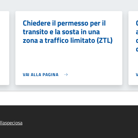
Chiedere il permesso per il
transito e la sosta in una
zona a traffico limitato (ZTL)
VAI ALLA PAGINA
llaspeciosa