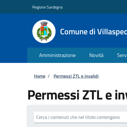
Salta al contenuto principale
Skip to footer content
Regione Sardegna
Comune di Villaspe
Amministrazione
Novità
Serv
Briciole di pane
Home
/
Permessi ZTL e invalidi
Permessi ZTL e in
Cerca i contenuti che nel titolo contengono: