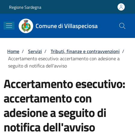
Salta al contenuto principale
Skip to footer content
Regione Sardegna
Comune di Villaspeciosa
Briciole di pane
Home
/
Servizi
/
Tributi, finanze e contravvenzioni
/
Accertamento esecutivo: accertamento con adesione a
seguito di notifica dell'avviso
Accertamento esecutivo:
accertamento con
adesione a seguito di
notifica dell'avviso