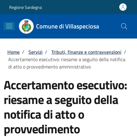
Salta al contenuto principale
Skip to footer content
Regione Sardegna
Comune di Villaspeciosa
Briciole di pane
Home
/
Servizi
/
Tributi, finanze e contravvenzioni
/
Accertamento esecutivo: riesame a seguito della notifica
di atto o provvedimento amministrativo
Accertamento esecutivo:
riesame a seguito della
notifica di atto o
provvedimento