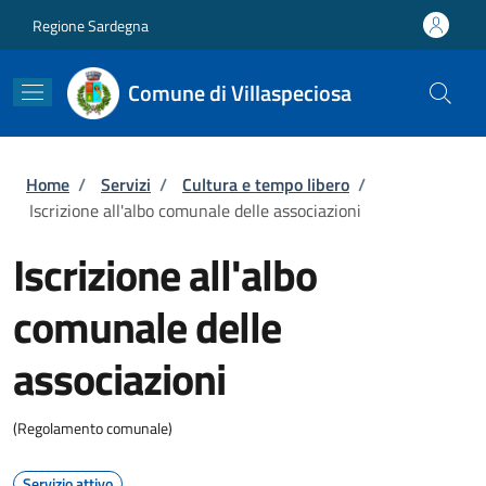
Salta al contenuto principale
Skip to footer content
Regione Sardegna
Comune di Villaspeciosa
Briciole di pane
Home
/
Servizi
/
Cultura e tempo libero
/
Iscrizione all'albo comunale delle associazioni
Iscrizione all'albo
comunale delle
associazioni
(Regolamento comunale)
Servizio attivo