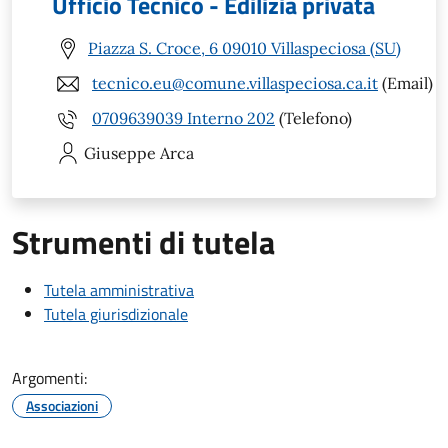
Ufficio Tecnico - Edilizia privata
Piazza S. Croce, 6 09010 Villaspeciosa (SU)
tecnico.eu@comune.villaspeciosa.ca.it
(Email)
0709639039 Interno 202
(Telefono)
Giuseppe
Arca
Strumenti di tutela
Tutela amministrativa
Tutela giurisdizionale
Argomenti:
Associazioni