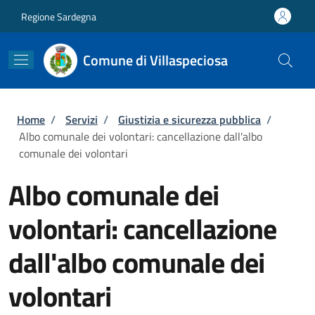
Salta al contenuto principale
Skip to footer content
Regione Sardegna
Comune di Villaspeciosa
Briciole di pane
Home
/
Servizi
/
Giustizia e sicurezza pubblica
/
Albo comunale dei volontari: cancellazione dall'albo
comunale dei volontari
Albo comunale dei
volontari: cancellazione
dall'albo comunale dei
volontari