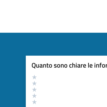
Quanto sono chiare le info
Valutazione
Valuta 5 stelle su 5
Valuta 4 stelle su 5
Valuta 3 stelle su 5
Valuta 2 stelle su 5
Valuta 1 stelle su 5