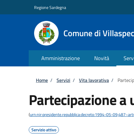
Salta al contenuto principale
Skip to footer content
Regione Sardegna
Comune di Villaspe
Amministrazione
Novità
Serv
Briciole di pane
Home
/
Servizi
/
Vita lavorativa
/
Parteci
Partecipazione a 
(
urn:nir:presidente.repubblica:decreto:1994-05-09;487~art
Servizio attivo