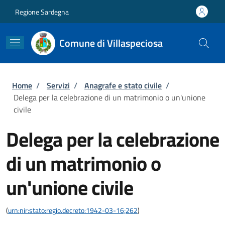
Salta al contenuto principale
Skip to footer content
Regione Sardegna
Comune di Villaspeciosa
Briciole di pane
Home
/
Servizi
/
Anagrafe e stato civile
/
Delega per la celebrazione di un matrimonio o un'unione
civile
Delega per la celebrazione
di un matrimonio o
un'unione civile
(
urn:nir:stato:regio.decreto:1942-03-16;262
)