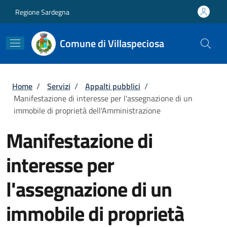
Salta al contenuto principale
Skip to footer content
Regione Sardegna
Comune di Villaspeciosa
Briciole di pane
Home
/
Servizi
/
Appalti pubblici
/
Manifestazione di interesse per l'assegnazione di un
immobile di proprietà dell'Amministrazione
Manifestazione di
interesse per
l'assegnazione di un
immobile di proprietà