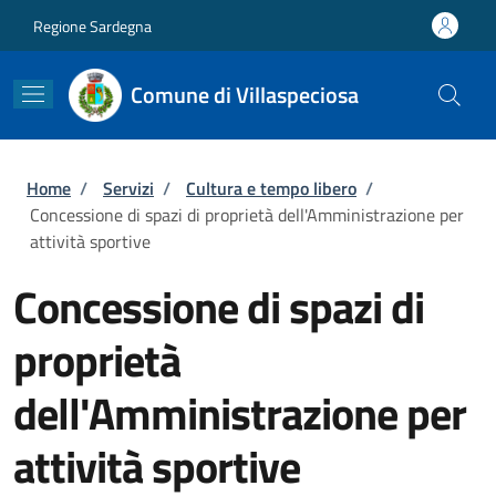
Salta al contenuto principale
Skip to footer content
Regione Sardegna
Comune di Villaspeciosa
Briciole di pane
Home
/
Servizi
/
Cultura e tempo libero
/
Concessione di spazi di proprietà dell'Amministrazione per
attività sportive
Concessione di spazi di
proprietà
dell'Amministrazione per
attività sportive