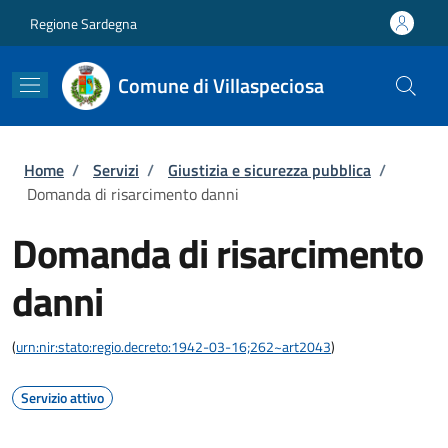
Salta al contenuto principale
Skip to footer content
Regione Sardegna
Comune di Villaspeciosa
Briciole di pane
Home
/
Servizi
/
Giustizia e sicurezza pubblica
/
Domanda di risarcimento danni
Domanda di risarcimento
danni
(
urn:nir:stato:regio.decreto:1942-03-16;262~art2043
)
Servizio attivo