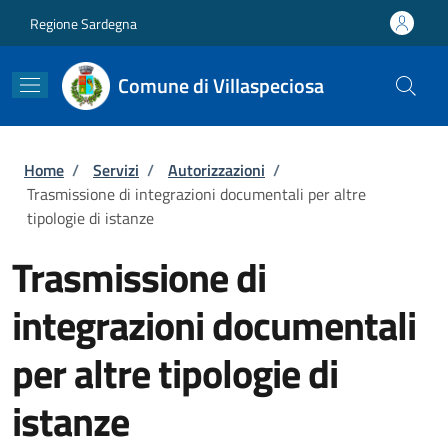
Salta al contenuto principale
Skip to footer content
Regione Sardegna
Comune di Villaspeciosa
Briciole di pane
Home
/
Servizi
/
Autorizzazioni
/
Trasmissione di integrazioni documentali per altre
tipologie di istanze
Trasmissione di
integrazioni documentali
per altre tipologie di
istanze