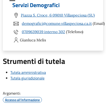
Servizi Demografici
Piazza S. Croce, 6 09010 Villaspeciosa (SU)
demografici@comune.villaspeciosa.ca.it
(Email)
0709639039 interno 302
(Telefono)
Gianluca
Melis
Strumenti di tutela
Tutela amministrativa
Tutela giurisdizionale
Argomenti:
Accesso all'informazione