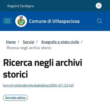
Salta al contenuto principale
Skip to footer content
Regione Sardegna
Comune di Villaspeciosa
Briciole di pane
Home
/
Servizi
/
Anagrafe e stato civile
/
Ricerca negli archivi storici
Ricerca negli archivi
storici
(
urn:nir:stato:decreto.legislativo:2004-01-22;42
)
Servizio attivo