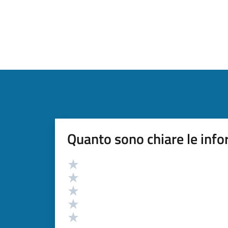
Quanto sono chiare le info
Valutazione
Valuta 5 stelle su 5
Valuta 4 stelle su 5
Valuta 3 stelle su 5
Valuta 2 stelle su 5
Valuta 1 stelle su 5