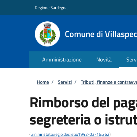
Salta al contenuto principale
Skip to footer content
Regione Sardegna
Comune di Villaspe
Amministrazione
Novità
Serv
Briciole di pane
Home
/
Servizi
/
Tributi, finanze e contravv
Rimborso del paga
segreteria o istru
(
urn:nir:stato:regio.decreto:1942-03-16;262
)