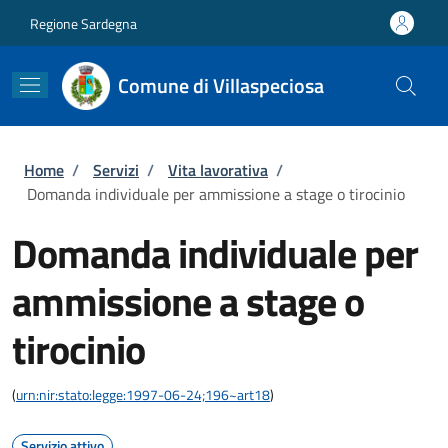
Salta al contenuto principale
Skip to footer content
Regione Sardegna
Comune di Villaspeciosa
Briciole di pane
Home
/
Servizi
/
Vita lavorativa
/
Domanda individuale per ammissione a stage o tirocinio
Domanda individuale per
ammissione a stage o
tirocinio
(
urn:nir:stato:legge:1997-06-24;196~art18
)
Servizio attivo