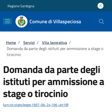
Salta al contenuto principale
Skip to footer content
Regione Sardegna
Comune di Villaspeciosa
Briciole di pane
Home
/
Servizi
/
Vita lavorativa
/
Domanda da parte degli istituti per ammissione a stage o
tirocinio
Domanda da parte degli
istituti per ammissione a
stage o tirocinio
(
urn:nir:stato:legge:1997-06-24;196~art18
)