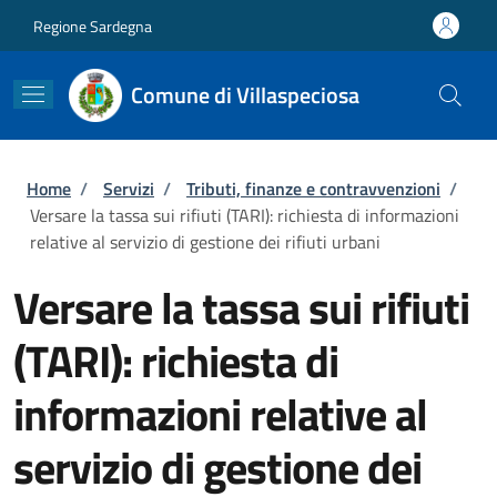
Salta al contenuto principale
Skip to footer content
Regione Sardegna
Comune di Villaspeciosa
Briciole di pane
Home
/
Servizi
/
Tributi, finanze e contravvenzioni
/
Versare la tassa sui rifiuti (TARI): richiesta di informazioni
relative al servizio di gestione dei rifiuti urbani
Versare la tassa sui rifiuti
(TARI): richiesta di
informazioni relative al
servizio di gestione dei