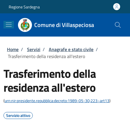
Salta al contenuto principale
Skip to footer content
Regione Sardegna
Comune di Villaspeciosa
Briciole di pane
Home
/
Servizi
/
Anagrafe e stato civile
/
Trasferimento della residenza all'estero
Trasferimento della
residenza all'estero
(
urn:nir:presidente.repubblica:decreto:1989-05-30;223~art13
)
Servizio attivo