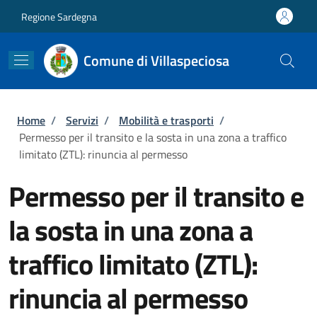
Salta al contenuto principale
Skip to footer content
Regione Sardegna
Comune di Villaspeciosa
Briciole di pane
Home
/
Servizi
/
Mobilità e trasporti
/
Permesso per il transito e la sosta in una zona a traffico
limitato (ZTL): rinuncia al permesso
Permesso per il transito e
la sosta in una zona a
traffico limitato (ZTL):
rinuncia al permesso